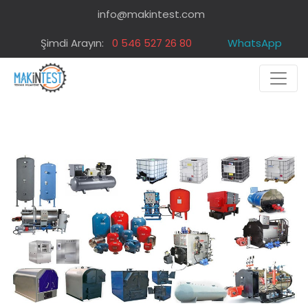
info@makintest.com
Şimdi Arayın:
0 546 527 26 80
WhatsApp