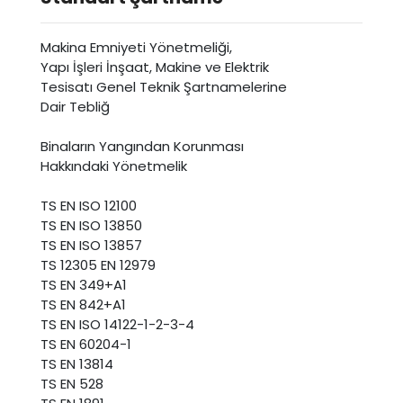
Makina Emniyeti Yönetmeliği,
Yapı İşleri İnşaat, Makine ve Elektrik
Tesisatı Genel Teknik Şartnamelerine
Dair Tebliğ
Binaların Yangından Korunması
Hakkındaki Yönetmelik
TS EN ISO 12100
TS EN ISO 13850
TS EN ISO 13857
TS 12305 EN 12979
TS EN 349+A1
TS EN 842+A1
TS EN ISO 14122-1-2-3-4
TS EN 60204-1
TS EN 13814
TS EN 528